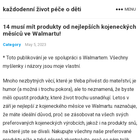
každodenní život péče o děti
MENU
14 musí mít produkty od nejlepších kojeneckých
měsíců ve Walmartu!
Category
May 5, 2023
* Toto publikování je ve spolupráci s Walmartem. Všechny
myšlenky i názory jsou moje vlastní.
Mnoho nezbytných věcí, které je třeba přivést do mateřství, je
humor (a možná i trochu pokora), ale to neznamená, že byste
měli opustit produkty, které život trochu usnadňují. Letos v
září je nejlepší z kojeneckého měsíce ve Walmartu. naznačuje,
že máte ideální důvod, proč se zásobovat na všech svých
preferovaných kojeneckých výrobcích, jakož i na produkty snů,
na které jste se dívali. Nakupujte všechny naše preferované
produkty níže a také přesně zkontrolujte, proč se nám tolik