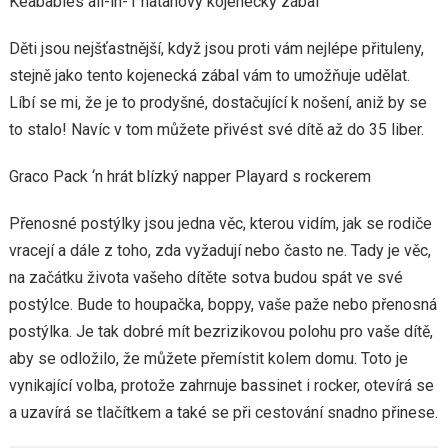
Keababies all-in-1 natahový kojenecký zábal
Děti jsou nejšťastnější, když jsou proti vám nejlépe přituleny,
stejně jako tento kojenecká zábal vám to umožňuje udělat.
Líbí se mi, že je to prodyšné, dostačující k nošení, aniž by se
to stalo! Navíc v tom můžete přivést své dítě až do 35 liber.
Graco Pack ‘n hrát blízký napper Playard s rockerem
Přenosné postýlky jsou jedna věc, kterou vidím, jak se rodiče
vracejí a dále z toho, zda vyžadují nebo často ne. Tady je věc,
na začátku života vašeho dítěte sotva budou spát ve své
postýlce. Bude to houpačka, boppy, vaše paže nebo přenosná
postýlka. Je tak dobré mít bezrizikovou polohu pro vaše dítě,
aby se odložilo, že můžete přemístit kolem domu. Toto je
vynikající volba, protože zahrnuje bassinet i rocker, otevírá se
a uzavírá se tlačítkem a také se při cestování snadno přinese.