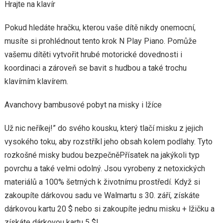
Hrajte na klavír
Pokud hledáte hračku, kterou vaše dítě nikdy onemocní,
musíte si prohlédnout tento krok N Play Piano. Pomůže
vašemu dítěti vytvořit hrubé motorické dovednosti i
koordinaci a zároveň se bavit s hudbou a také trochu
klavírním klavírem.
Avanchovy bambusové pobyt na misky i lžíce
Už nic neříkej!” do svého kousku, který tlačí misku z jejich
vysokého toku, aby rozstříkl jeho obsah kolem podlahy. Tyto
rozkošné misky budou bezpečněPřísatek na jakýkoli typ
povrchu a také velmi odolný. Jsou vyrobeny z netoxických
materiálů a 100% šetrných k životnímu prostředí. Když si
zakoupíte dárkovou sadu ve Walmartu s 30. září, získáte
dárkovou kartu 20 $ nebo si zakoupíte jednu misku + lžičku a
získáte dárkovou kartu 5 $!