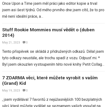
Once Upon a Time jsem měl práci jako editor kopie a trval
jsem asi šest týdnů. Od mého prvního dne jsem cítil, že to pro
mě není ideální práce, a…
Stuff Rookie Mommies musí vědět o (duben
2014)
May 21, 2023
0
Tento příspěvek se skládá z přidružených odkazů. Dělal jsem
tyto odkazy neustále, ale trochu spadl z vozu. Odpusť mi. *
Byl jsem okouzlen vystoupením této nové knihy Petit Collage,
která…
7 ZDARMA věci, které můžete vyrobit s vaším
(Grand) Kid
May 19, 2023
0
, jsem vydělával 7 favoritů z nejúžasnějších 100 bezplatných
věcí, které můžete vydělat se seznamem vašich vnoučat na