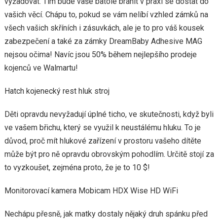
vyžadovat. Tím bude vaše batole bránit v praxi se dostat do
vašich věcí. Chápu to, pokud se vám nelíbí vzhled zámků na
všech vašich skříních i zásuvkách, ale je to pro váš kousek
zabezpečení a také za zámky DreamBaby Adhesive MAG
nejsou očima! Navíc jsou 50% během nejlepšího prodeje
kojenců ve Walmartu!
Hatch kojenecký rest hluk stroj
Děti opravdu nevyžadují úplné ticho, ve skutečnosti, když byli
ve vašem břichu, který se využil k neustálému hluku. To je
důvod, proč mít hlukové zařízení v prostoru vašeho dítěte
může být pro ně opravdu obrovským pohodlím. Určitě stojí za
to vyzkoušet, zejména proto, že je to 10 $!
Monitorovací kamera Mobicam HDX Wise HD WiFi
Nechápu přesně, jak matky dostaly nějaký druh spánku před