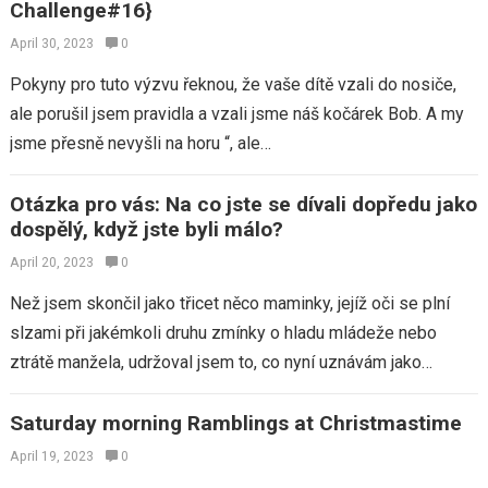
Challenge#16}
April 30, 2023
0
Pokyny pro tuto výzvu řeknou, že vaše dítě vzali do nosiče,
ale porušil jsem pravidla a vzali jsme náš kočárek Bob. A my
jsme přesně nevyšli na horu “, ale…
Otázka pro vás: Na co jste se dívali dopředu jako
dospělý, když jste byli málo?
April 20, 2023
0
Než jsem skončil jako třicet něco maminky, jejíž oči se plní
slzami při jakémkoli druhu zmínky o hladu mládeže nebo
ztrátě manžela, udržoval jsem to, co nyní uznávám jako
vděčnost.…
Saturday morning Ramblings at Christmastime
April 19, 2023
0