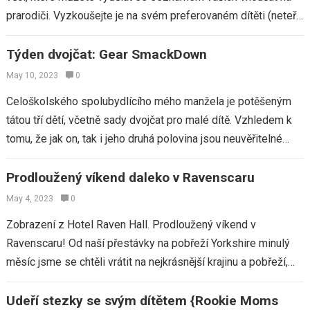
prarodiči. Vyzkoušejte je na svém preferovaném dítěti (neteř,
synovec, vnouče nebo vlastní…
Týden dvojčat: Gear SmackDown
May 10, 2023
0
Celoškolského spolubydlícího mého manžela je potěšeným
tátou tří dětí, včetně sady dvojčat pro malé dítě. Vzhledem k
tomu, že jak on, tak i jeho druhá polovina jsou neuvěřitelné
výzkumníky produktu…
Prodloužený víkend daleko v Ravenscaru
May 4, 2023
0
Zobrazení z Hotel Raven Hall. Prodloužený víkend v
Ravenscaru! Od naší přestávky na pobřeží Yorkshire minulý
měsíc jsme se chtěli vrátit na nejkrásnější krajinu a pobřeží,
jaké jsme kdy ve…
Udeří stezky se svým dítětem {Rookie Moms