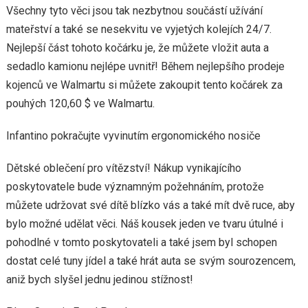
Všechny tyto věci jsou tak nezbytnou součástí užívání
mateřství a také se nesekvitu ve vyjetých kolejích 24/7.
Nejlepší část tohoto kočárku je, že můžete vložit auta a
sedadlo kamionu nejlépe uvnitř! Během nejlepšího prodeje
kojenců ve Walmartu si můžete zakoupit tento kočárek za
pouhých 120,60 $ ve Walmartu.
Infantino pokračujte vyvinutím ergonomického nosiče
Dětské oblečení pro vítězství! Nákup vynikajícího
poskytovatele bude významným požehnáním, protože
můžete udržovat své dítě blízko vás a také mít dvě ruce, aby
bylo možné udělat věci. Náš kousek jeden ve tvaru útulné i
pohodlné v tomto poskytovateli a také jsem byl schopen
dostat celé tuny jídel a také hrát auta se svým sourozencem,
aniž bych slyšel jednu jedinou stížnost!