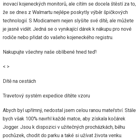
inovací kojeneckých monitorů, ale cítím se docela štěstí za to,
že se dnes z Walmartu nejlépe poskytly výběr špičkových
technologií. S Modicamem nejen slyšíte své dítě, ale můžete
je jasně vidět. Jedná se o vynikající dárek k nákupu pro nové
rodiče nebo přidat do vašeho kojeneckého registru.
Nakupujte všechny naše oblíbené hned teď!
< >
Dítě na cestách
Travetový systém expedice dítěte vzoru
Abych byl upřímný, nedostal jsem celou ranou mateřství. Stále
bych však 100% navrhl každé matce, aby získala kočárek
Jogger. Jsou k dispozici v užitečných procházkách, běhu
pochůzek, chodit do parku a také si užívat života venku.