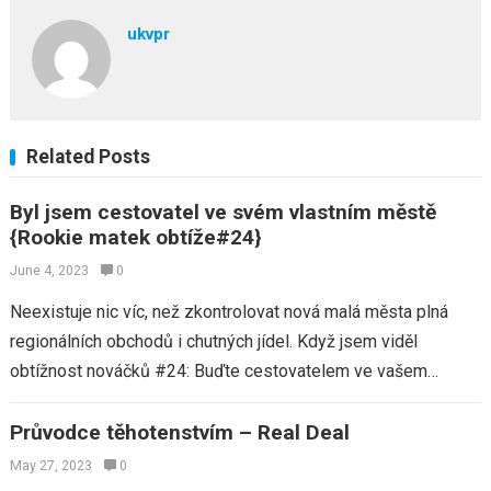
ukvpr
Related Posts
Byl jsem cestovatel ve svém vlastním městě
{Rookie matek obtíže#24}
June 4, 2023
0
Neexistuje nic víc, než zkontrolovat nová malá města plná
regionálních obchodů i chutných jídel. Když jsem viděl
obtížnost nováčků #24: Buďte cestovatelem ve vašem
vlastním městě, líbil se mi koncept…
Průvodce těhotenstvím – Real Deal
May 27, 2023
0