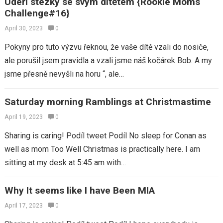
Udeří stezky se svým dítětem {Rookie Moms
Challenge#16}
April 30, 2023
0
Pokyny pro tuto výzvu řeknou, že vaše dítě vzali do nosiče,
ale porušil jsem pravidla a vzali jsme náš kočárek Bob. A my
jsme přesně nevyšli na horu “, ale…
Saturday morning Ramblings at Christmastime
April 19, 2023
0
Sharing is caring! Podíl tweet Podíl No sleep for Conan as
well as mom Too Well Christmas is practically here. I am
sitting at my desk at 5:45 am with…
Why It seems like I have Been MIA
April 17, 2023
0