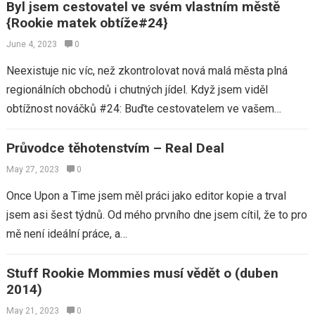
Byl jsem cestovatel ve svém vlastním městě
{Rookie matek obtíže#24}
June 4, 2023
0
Neexistuje nic víc, než zkontrolovat nová malá města plná
regionálních obchodů i chutných jídel. Když jsem viděl
obtížnost nováčků #24: Buďte cestovatelem ve vašem
vlastním městě, líbil se mi koncept…
Průvodce těhotenstvím – Real Deal
May 27, 2023
0
Once Upon a Time jsem měl práci jako editor kopie a trval
jsem asi šest týdnů. Od mého prvního dne jsem cítil, že to pro
mě není ideální práce, a…
Stuff Rookie Mommies musí vědět o (duben
2014)
May 21, 2023
0