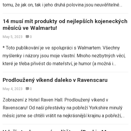
tomu, že jak on, tak i jeho druhá polovina jsou neuvěřitelné
výzkumníky produktu…
14 musí mít produkty od nejlepších kojeneckých
měsíců ve Walmartu!
May 5, 2023
0
* Toto publikování je ve spolupráci s Walmartem. Všechny
myšlenky i názory jsou moje vlastní. Mnoho nezbytných věcí,
které je třeba přivést do mateřství, je humor (a možná i
trochu…
Prodloužený víkend daleko v Ravenscaru
May 4, 2023
0
Zobrazení z Hotel Raven Hall. Prodloužený víkend v
Ravenscaru! Od naší přestávky na pobřeží Yorkshire minulý
měsíc jsme se chtěli vrátit na nejkrásnější krajinu a pobřeží,
jaké jsme kdy ve…