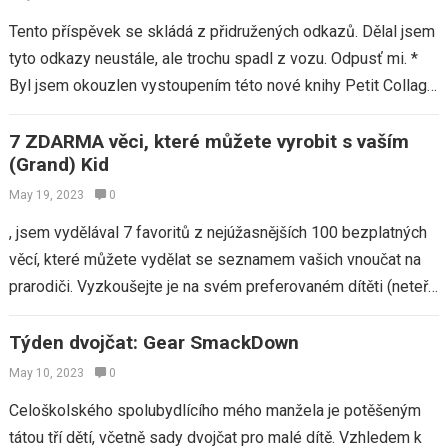
Tento příspěvek se skládá z přidružených odkazů. Dělal jsem
tyto odkazy neustále, ale trochu spadl z vozu. Odpusť mi. *
Byl jsem okouzlen vystoupením této nové knihy Petit Collage,
která…
7 ZDARMA věci, které můžete vyrobit s vaším
(Grand) Kid
May 19, 2023
0
, jsem vydělával 7 favoritů z nejúžasnějších 100 bezplatných
věcí, které můžete vydělat se seznamem vašich vnoučat na
prarodiči. Vyzkoušejte je na svém preferovaném dítěti (neteř,
synovec, vnouče nebo vlastní…
Týden dvojčat: Gear SmackDown
May 10, 2023
0
Celoškolského spolubydlícího mého manžela je potěšeným
tátou tří dětí, včetně sady dvojčat pro malé dítě. Vzhledem k