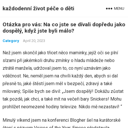
každodenní život péče o děti
MENU
Otázka pro vás: Na co jste se dívali dopředu jako
dospělý, když jste byli málo?
Category
April 20, 2023
Než jsem skončil jako třicet něco maminky, jejíž oči se plní
slzami při jakémkoli druhu zmínky o hladu mládeže nebo
ztrátě manžela, udržoval jsem to, co nyní uznávám jako
vděčnost. Ne, neměl jsem na chvíli každý den, abych si dal
přesně to, jaké štěstí jsem měl v bezpečí, zdravý a také
milovaný; Spíše bych se divil: „Jsem dospělý! Dokážu zůstat
tak pozdě, jak chci, a také mít na večeři bary Snickers! Mohu
prohlížet neomezené hodiny televize. Nikdo mě nezastaví! “
Minulý víkend jsem na konferenci Blogher šel na kurátorské
čtení s názvem Voices of the Year. Emcee představila