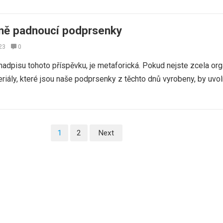
tně padnoucí podprsenky
23
0
 nadpisu tohoto příspěvku, je metaforická. Pokud nejste zcela or
riály, které jsou naše podprsenky z těchto dnů vyrobeny, by uvol
1
2
Next