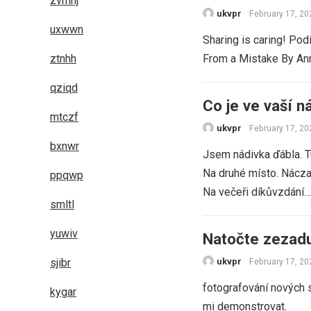
zvmhj
ukvpr
February 17, 20
uxwwn
Sharing is caring! Pod
ztnhh
From a Mistake By Ann
qziqd
Co je ve vaší n
mtczf
ukvpr
February 17, 20
bxnwr
Jsem nádivka ďábla. Tur
Na druhé místo. Nácza
ppqwp
Na večeři díkůvzdání…
smltl
yuwiv
Natočte zezad
sjibr
ukvpr
February 17, 20
fotografování nových s
kygar
mi demonstrovat.