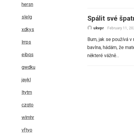
hersn
slelg
Spálit své špa
ukvpr
February 11, 20
xdkys
Burn, jak se používá v
lrrps
bavlna, hádám, že mate
eibqs
některé vážně…
gwdku
Posts
jaykl
navigation
ltytm
czqto
wlmhr
vftyo