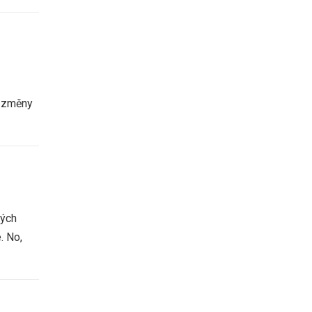
ké změny
tých
. No,