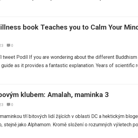
Stillness book Teaches you to Calm Your Min
23
0
íl tweet Podíl If you are wondering about the different Buddhism
guide as it provides a fantastic explanation. Years of scientific 
ubovým klubem: Amalah, maminka 3
23
0
maminkou tří bitových lidí žijících v oblasti DC a hektickým blog
 stejně jako Alphamom. Kromě složení o rozumných výletech p