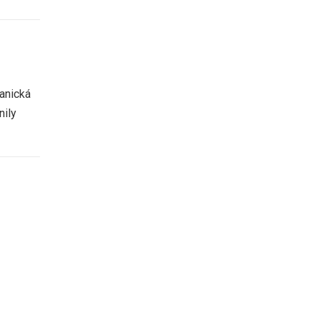
ganická
nily