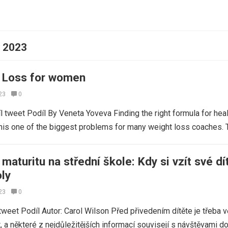
y 2023
t Loss for women
23
0
íl tweet Podíl By Veneta Yoveva Finding the right formula for hea
is one of the biggest problems for many weight loss coaches.
maturitu na střední škole: Kdy si vzít své dí
oly
23
0
 tweet Podíl Autor: Carol Wilson Před přivedením dítěte je třeba v
, a některé z nejdůležitějších informací souvisejí s návštěvami d