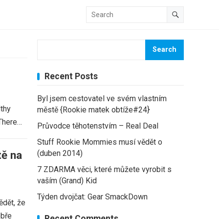
Search
Recent Posts
Byl jsem cestovatel ve svém vlastním
lthy
městě {Rookie matek obtíže#24}
 There…
Průvodce těhotenstvím – Real Deal
Stuff Rookie Mommies musí vědět o
tě na
(duben 2014)
7 ZDARMA věci, které můžete vyrobit s
vaším (Grand) Kid
Týden dvojčat: Gear SmackDown
ědět, že
obře
Recent Comments