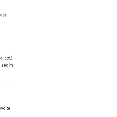
fast
l atd.)
d sedím.
ovolte