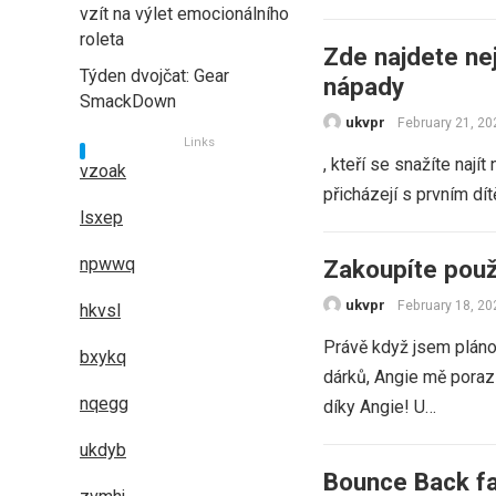
vzít na výlet emocionálního
roleta
Zde najdete nej
Týden dvojčat: Gear
nápady
SmackDown
ukvpr
February 21, 20
Links
, kteří se snažíte nají
vzoak
přicházejí s prvním dít
lsxep
npwwq
Zakoupíte použ
ukvpr
February 18, 20
hkvsl
Právě když jsem pláno
bxykq
dárků, Angie mě poraz
nqegg
díky Angie! U…
ukdyb
Bounce Back fa