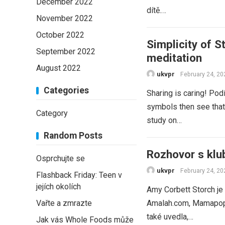
December 2022
dítě.…
November 2022
October 2022
Simplicity of 
September 2022
meditation
August 2022
ukvpr
February 24, 20
Categories
Sharing is caring! Pod
symbols then see that 
Category
study on…
Random Posts
Rozhovor s kl
Osprchujte se
ukvpr
February 24, 20
Flashback Friday: Teen v
jejích okolích
Amy Corbett Storch je 
Vařte a zmrazte
Amalah.com, Mamapop,
také uvedla,…
Jak vás Whole Foods může