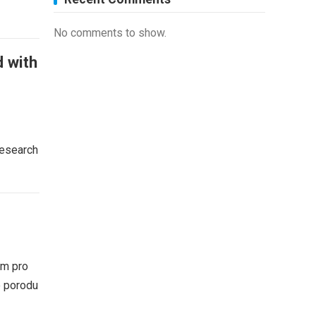
No comments to show.
d with
research
em pro
o porodu