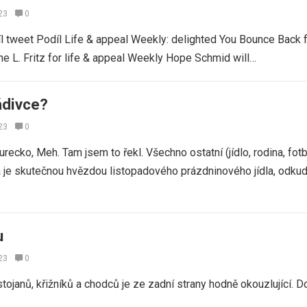
23
0
íl tweet Podíl Life & appeal Weekly: delighted You Bounce Back 
e L. Fritz for life & appeal Weekly Hope Schmid will…
ádivce?
23
0
ecko, Meh. Tam jsem to řekl. Všechno ostatní (jídlo, rodina, fotba
 je skutečnou hvězdou listopadového prázdninového jídla, odku
u
23
0
tojanů, křižníků a chodců je ze zadní strany hodně okouzlující. D