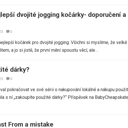
lepší dvojité jogging kočárky- doporučení a
23
0
t nejlepší kočárek pro dvojité jogging. Všichni si myslíme, že vel
ětem, a jo si jistě, že první mění spoustu věcí, ale…
ité dárky?
23
0
val pokračovat ve své sérii o nakupování lokálně a nákupu použi
ila s ní „zakoupíte použité dárky?“ Příspěvek na BabyCheapskate
st From a mistake