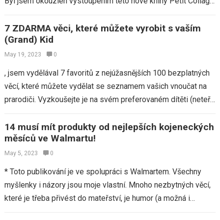
Byl jsem okouzlen vystoupením této nové knihy Petit Collage,
která…
7 ZDARMA věci, které můžete vyrobit s vaším
(Grand) Kid
May 19, 2023
0
, jsem vydělával 7 favoritů z nejúžasnějších 100 bezplatných
věcí, které můžete vydělat se seznamem vašich vnoučat na
prarodiči. Vyzkoušejte je na svém preferovaném dítěti (neteř,
synovec, vnouče nebo vlastní…
14 musí mít produkty od nejlepších kojeneckých
měsíců ve Walmartu!
May 5, 2023
0
* Toto publikování je ve spolupráci s Walmartem. Všechny
myšlenky i názory jsou moje vlastní. Mnoho nezbytných věcí,
které je třeba přivést do mateřství, je humor (a možná i
trochu…