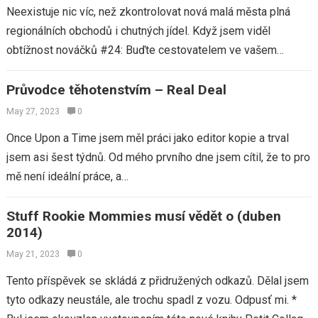
Neexistuje nic víc, než zkontrolovat nová malá města plná
regionálních obchodů i chutných jídel. Když jsem viděl
obtížnost nováčků #24: Buďte cestovatelem ve vašem
vlastním městě, líbil se mi koncept…
Průvodce těhotenstvím – Real Deal
May 27, 2023
0
Once Upon a Time jsem měl práci jako editor kopie a trval
jsem asi šest týdnů. Od mého prvního dne jsem cítil, že to pro
mě není ideální práce, a…
Stuff Rookie Mommies musí vědět o (duben
2014)
May 21, 2023
0
Tento příspěvek se skládá z přidružených odkazů. Dělal jsem
tyto odkazy neustále, ale trochu spadl z vozu. Odpusť mi. *