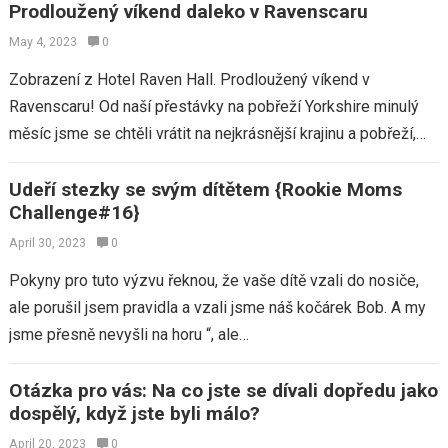
Prodloužený víkend daleko v Ravenscaru
May 4, 2023
0
Zobrazení z Hotel Raven Hall. Prodloužený víkend v
Ravenscaru! Od naší přestávky na pobřeží Yorkshire minulý
měsíc jsme se chtěli vrátit na nejkrásnější krajinu a pobřeží,
jaké jsme kdy ve…
Udeří stezky se svým dítětem {Rookie Moms
Challenge#16}
April 30, 2023
0
Pokyny pro tuto výzvu řeknou, že vaše dítě vzali do nosiče,
ale porušil jsem pravidla a vzali jsme náš kočárek Bob. A my
jsme přesně nevyšli na horu “, ale…
Otázka pro vás: Na co jste se dívali dopředu jako
dospělý, když jste byli málo?
April 20, 2023
0