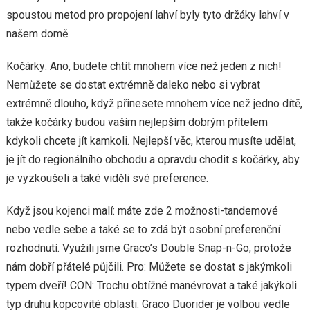
spoustou metod pro propojení lahví byly tyto držáky lahví v
našem domě.
Kočárky: Ano, budete chtít mnohem více než jeden z nich!
Nemůžete se dostat extrémně daleko nebo si vybrat
extrémně dlouho, když přinesete mnohem více než jedno dítě,
takže kočárky budou vaším nejlepším dobrým přítelem
kdykoli chcete jít kamkoli. Nejlepší věc, kterou musíte udělat,
je jít do regionálního obchodu a opravdu chodit s kočárky, aby
je vyzkoušeli a také viděli své preference.
Když jsou kojenci malí: máte zde 2 možnosti-tandemové
nebo vedle sebe a také se to zdá být osobní preferenční
rozhodnutí. Využili jsme Graco’s Double Snap-n-Go, protože
nám dobří přátelé půjčili. Pro: Můžete se dostat s jakýmkoli
typem dveří! CON: Trochu obtížné manévrovat a také jakýkoli
typ druhu kopcovité oblasti. Graco Duorider je volbou vedle