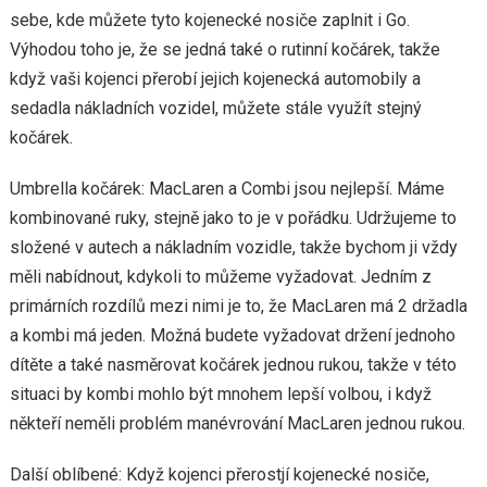
sebe, kde můžete tyto kojenecké nosiče zaplnit i Go.
Výhodou toho je, že se jedná také o rutinní kočárek, takže
když vaši kojenci přerobí jejich kojenecká automobily a
sedadla nákladních vozidel, můžete stále využít stejný
kočárek.
Umbrella kočárek: MacLaren a Combi jsou nejlepší. Máme
kombinované ruky, stejně jako to je v pořádku. Udržujeme to
složené v autech a nákladním vozidle, takže bychom ji vždy
měli nabídnout, kdykoli to můžeme vyžadovat. Jedním z
primárních rozdílů mezi nimi je to, že MacLaren má 2 držadla
a kombi má jeden. Možná budete vyžadovat držení jednoho
dítěte a také nasměrovat kočárek jednou rukou, takže v této
situaci by kombi mohlo být mnohem lepší volbou, i když
někteří neměli problém manévrování MacLaren jednou rukou.
Další oblíbené: Když kojenci přerostjí kojenecké nosiče,