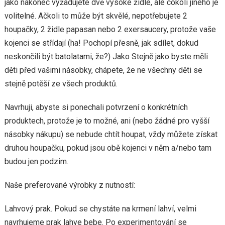
jako nakonec vyžadujete dvě vysoké židle, ale cokoli jiného je
volitelné. Ačkoli to může být skvělé, nepotřebujete 2
houpačky, 2 židle papasan nebo 2 exersaucery, protože vaše
kojenci se střídají (ha! Pochopí přesně, jak sdílet, dokud
neskončili být batolatami, že?) Jako Stejně jako byste měli
děti před vašimi násobky, chápete, že ne všechny děti se
stejně potěší ze všech produktů.
Navrhuji, abyste si ponechali potvrzení o konkrétních
produktech, protože je to možné, ani (nebo žádné pro vyšší
násobky nákupu) se nebude chtít houpat, vždy můžete získat
druhou houpačku, pokud jsou obě kojenci v něm a/nebo tam
budou jen podzim.
Naše preferované výrobky z nutností:
Lahvový prak. Pokud se chystáte na krmení lahví, velmi
navrhujeme prak lahve bebe. Po experimentování se