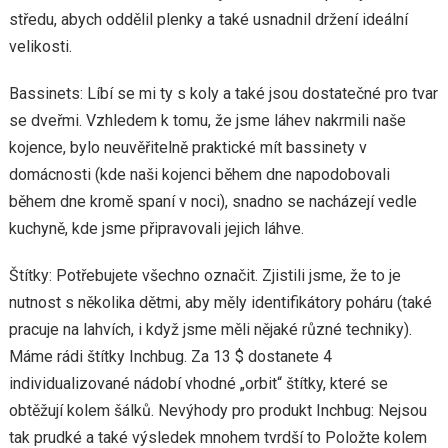
středu, abych oddělil plenky a také usnadnil držení ideální
velikosti.
Bassinets: Líbí se mi ty s koly a také jsou dostatečné pro tvar
se dveřmi. Vzhledem k tomu, že jsme láhev nakrmili naše
kojence, bylo neuvěřitelně praktické mít bassinety v
domácnosti (kde naši kojenci během dne napodobovali
během dne kromě spaní v noci), snadno se nacházejí vedle
kuchyně, kde jsme připravovali jejich láhve.
Štítky: Potřebujete všechno označit. Zjistili jsme, že to je
nutnost s několika dětmi, aby měly identifikátory poháru (také
pracuje na lahvích, i když jsme měli nějaké různé techniky).
Máme rádi štítky Inchbug. Za 13 $ dostanete 4
individualizované nádobí vhodné „orbit“ štítky, které se
obtěžují kolem šálků. Nevýhody pro produkt Inchbug: Nejsou
tak prudké a také výsledek mnohem tvrdší to Položte kolem