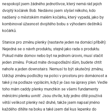
nespokojil jsem žádného jednotlivce, který nemá rád jejich
dvojitý kočárek Bob. Nedávno jsem slyšel někoho, kdo
nadšený o městském malém kočárku, který vypadá, jako by
kombinoval úžasnost dvojitého bobu s výhodami deštníků
kočárků.
Stanice pro změnu plenky (nastavte jeden na domácí příběh):
Nejedná se o návrh produktu, stejně jako rada o produktu.
Pokud máte domov nebo byt na jednom úrovni, musí stačit
jeden změnu. Pokud máte dvoupodlažní dům, budete chtít
nahoře a jeden downstairs. Nemusí to být skutečný změnu;
Udržuji změnu podložky na polici v prostoru pro domácnost a
také ji na podlaze vyplácím, když je čas na úpravy plen. Vedle
toho mám caddy plenky munchkin se všemi fundamenty
měnícími plenku uvnitř. Jsou chvíle, kdy jedno dítě používá
větší velikost plenky než druhé, takže jsem napsal jméno
každého dítěte na boku a také jsem dal kus lepenky do