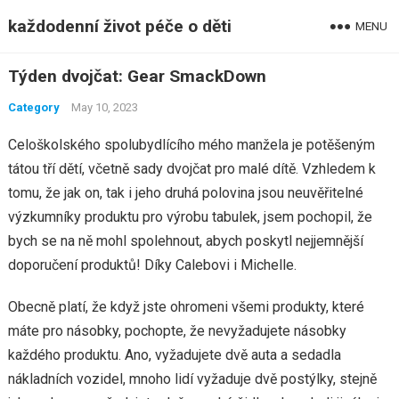
každodenní život péče o děti
MENU
Týden dvojčat: Gear SmackDown
Category
May 10, 2023
Celoškolského spolubydlícího mého manžela je potěšeným
tátou tří dětí, včetně sady dvojčat pro malé dítě. Vzhledem k
tomu, že jak on, tak i jeho druhá polovina jsou neuvěřitelné
výzkumníky produktu pro výrobu tabulek, jsem pochopil, že
bych se na ně mohl spolehnout, abych poskytl nejjemnější
doporučení produktů! Díky Calebovi i Michelle.
Obecně platí, že když jste ohromeni všemi produkty, které
máte pro násobky, pochopte, že nevyžadujete násobky
každého produktu. Ano, vyžadujete dvě auta a sedadla
nákladních vozidel, mnoho lidí vyžaduje dvě postýlky, stejně