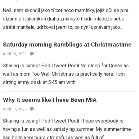
Než jsem skončil jako třicet něco maminky, jejíž oči se plní
slzami při jakémkoli druhu zmínky o hladu mládeže nebo
ztrátě manžela, udržoval jsem to, co nyní uznávám jako
vděčnost.…
Saturday morning Ramblings at Christmastime
April 19, 2023
0
Sharing is caring! Podíl tweet Podíl No sleep for Conan as
well as mom Too Well Christmas is practically here. I am
sitting at my desk at 5:45 am with…
Why It seems like I have Been MIA
April 17, 2023
0
Sharing is caring! Podíl tweet Podíl I hope everybody is
having a fun as well as satisfying summer. My summertime
has been very busy, stressful as well as full of…