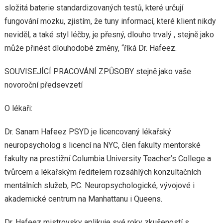
složitá baterie standardizovaných testů, které určují
fungování mozku, zjistím, že tuny informací, které klient nikdy
neviděl, a také styl léčby, je přesný, dlouho trvalý , stejně jako
může přinést dlouhodobé změny, “říká Dr. Hafeez.
SOUVISEJÍCÍ PRACOVÁNÍ ZPŮSOBY stejně jako vaše
novoroční předsevzetí
O lékaři:
Dr. Sanam Hafeez PSYD je licencovaný lékařský
neuropsycholog s licencí na NYC, člen fakulty mentorské
fakulty na prestižní Columbia University Teacher’s College a
tvůrcem a lékařským ředitelem rozsáhlých konzultačních
mentálních služeb, P.C. Neuropsychologické, vývojové i
akademické centrum na Manhattanu i Queens.
Dr. Hafeez mistrovsky aplikuje své roky zkušeností s