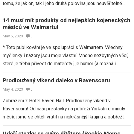
tomu, že jak on, tak i jeho druhá polovina jsou neuvěřitelné
výzkumníky produktu…
14 musí mít produkty od nejlepších kojeneckých
měsíců ve Walmartu!
May 5, 2023
0
* Toto publikování je ve spolupráci s Walmartem. Všechny
myšlenky i názory jsou moje vlastní. Mnoho nezbytných věcí,
které je třeba přivést do mateřství, je humor (a možná i
trochu…
Prodloužený víkend daleko v Ravenscaru
May 4, 2023
0
Zobrazení z Hotel Raven Hall. Prodloužený víkend v
Ravenscaru! Od naší přestávky na pobřeží Yorkshire minulý
měsíc jsme se chtěli vrátit na nejkrásnější krajinu a pobřeží,
jaké jsme kdy ve…
Udeří stezky se svým dítětem {Rookie Moms