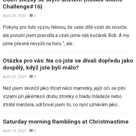
Challenge#16}
April 30, 2023
0
Pokyny pro tuto výzvu řeknou, že vaše dítě vzali do nosiče,
ale porušil jsem pravidla a vzali jsme náš kočárek Bob. A my
jsme přesně nevyšli na horu “, ale…
Otázka pro vás: Na co jste se dívali dopředu jako
dospělý, když jste byli málo?
April 20, 2023
0
Než jsem skončil jako třicet něco maminky, jejíž oči se plní
slzami při jakémkoli druhu zmínky o hladu mládeže nebo
ztrátě manžela, udržoval jsem to, co nyní uznávám jako
vděčnost.…
Saturday morning Ramblings at Christmastime
April 19, 2023
0