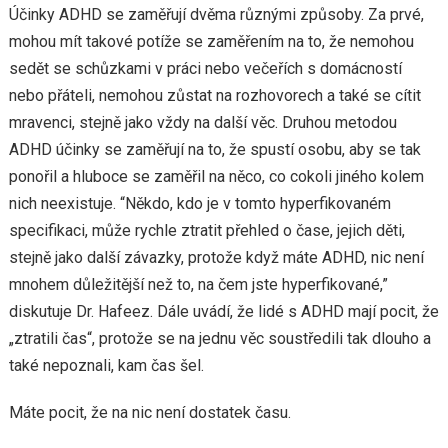
Účinky ADHD se zaměřují dvěma různými způsoby. Za prvé,
mohou mít takové potíže se zaměřením na to, že nemohou
sedět se schůzkami v práci nebo večeřích s domácností
nebo přáteli, nemohou zůstat na rozhovorech a také se cítit
mravenci, stejně jako vždy na další věc. Druhou metodou
ADHD účinky se zaměřují na to, že spustí osobu, aby se tak
ponořil a hluboce se zaměřil na něco, co cokoli jiného kolem
nich neexistuje. “Někdo, kdo je v tomto hyperfikovaném
specifikaci, může rychle ztratit přehled o čase, jejich děti,
stejně jako další závazky, protože když máte ADHD, nic není
mnohem důležitější než to, na čem jste hyperfikované,”
diskutuje Dr. Hafeez. Dále uvádí, že lidé s ADHD mají pocit, že
„ztratili čas“, protože se na jednu věc soustředili tak dlouho a
také nepoznali, kam čas šel.
Máte pocit, že na nic není dostatek času.