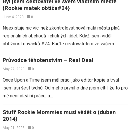
Byl jsem cestovatel ve svém vlastním městě
{Rookie matek obtíže#24}
June 4, 2023
0
Neexistuje nic víc, než zkontrolovat nová malá města plná
regionálních obchodů i chutných jídel. Když jsem viděl
obtížnost nováčků #24: Buďte cestovatelem ve vašem
vlastním městě, líbil se mi koncept…
Průvodce těhotenstvím – Real Deal
May 27, 2023
0
Once Upon a Time jsem měl práci jako editor kopie a trval
jsem asi šest týdnů. Od mého prvního dne jsem cítil, že to pro
mě není ideální práce, a…
Stuff Rookie Mommies musí vědět o (duben
2014)
May 21, 2023
0