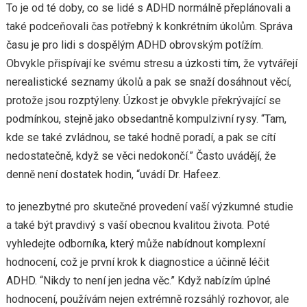
To je od té doby, co se lidé s ADHD normálně přeplánovali a
také podceňovali čas potřebný k konkrétním úkolům. Správa
času je pro lidi s dospělým ADHD obrovským potížím.
Obvykle přispívají ke svému stresu a úzkosti tím, že vytvářejí
nerealistické seznamy úkolů a pak se snaží dosáhnout věcí,
protože jsou rozptýleny. Úzkost je obvykle překrývající se
podmínkou, stejně jako obsedantně kompulzivní rysy. “Tam,
kde se také zvládnou, se také hodně poradí, a pak se cítí
nedostatečně, když se věci nedokončí.” Často uvádějí, že
denně není dostatek hodin, “uvádí Dr. Hafeez.
to jenezbytné pro skutečné provedení vaší výzkumné studie
a také být pravdivý s vaší obecnou kvalitou života. Poté
vyhledejte odborníka, který může nabídnout komplexní
hodnocení, což je první krok k diagnostice a účinně léčit
ADHD. “Nikdy to není jen jedna věc.” Když nabízím úplné
hodnocení, používám nejen extrémně rozsáhlý rozhovor, ale