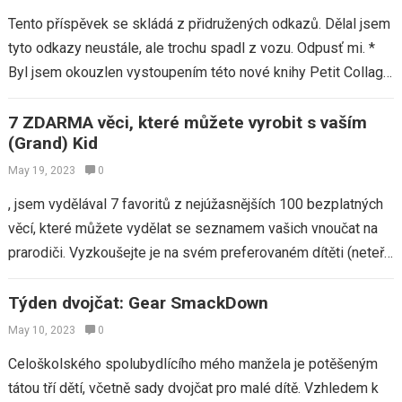
Tento příspěvek se skládá z přidružených odkazů. Dělal jsem
tyto odkazy neustále, ale trochu spadl z vozu. Odpusť mi. *
Byl jsem okouzlen vystoupením této nové knihy Petit Collage,
která…
7 ZDARMA věci, které můžete vyrobit s vaším
(Grand) Kid
May 19, 2023
0
, jsem vydělával 7 favoritů z nejúžasnějších 100 bezplatných
věcí, které můžete vydělat se seznamem vašich vnoučat na
prarodiči. Vyzkoušejte je na svém preferovaném dítěti (neteř,
synovec, vnouče nebo vlastní…
Týden dvojčat: Gear SmackDown
May 10, 2023
0
Celoškolského spolubydlícího mého manžela je potěšeným
tátou tří dětí, včetně sady dvojčat pro malé dítě. Vzhledem k