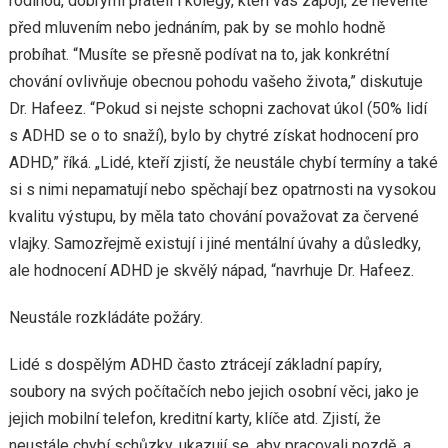
rodinou, dobrými přáteli i kolegy, kteří vás zapojí, že nevěříte
před mluvením nebo jednáním, pak by se mohlo hodně
probíhat. “Musíte se přesně podívat na to, jak konkrétní
chování ovlivňuje obecnou pohodu vašeho života,” diskutuje
Dr. Hafeez. “Pokud si nejste schopni zachovat úkol (50% lidí
s ADHD se o to snaží), bylo by chytré získat hodnocení pro
ADHD,” říká. „Lidé, kteří zjistí, že neustále chybí termíny a také
si s nimi nepamatují nebo spěchají bez opatrnosti na vysokou
kvalitu výstupu, by měla tato chování považovat za červené
vlajky. Samozřejmě existují i ​​jiné mentální úvahy a důsledky,
ale hodnocení ADHD je skvělý nápad, “navrhuje Dr. Hafeez.
Neustále rozkládáte požáry.
Lidé s dospělým ADHD často ztrácejí základní papíry,
soubory na svých počítačích nebo jejich osobní věci, jako je
jejich mobilní telefon, kreditní karty, klíče atd. Zjistí, že
neustále chybí schůzky, ukazují se, aby pracovali pozdě, a