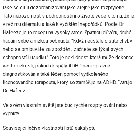
také se cítili dezorganizovaní jako stejně jako rozptýlené.
Tato nepozornost s podrobnostmi o životě vede k tomu, že je
v režimu dilematu a také k vyčištění nepořádků. Podle Dr.
Hafeeze je to recept na vysoký stres, špatnou důvěru, druhé
hádání sebe a nízkou sebeúctu. “Když neustále čistíte chyby
nebo se omlouváte za zpoždění, začnete se týkat svých
schopností i úsudku.” Toto je neklidnost, která může dokonce
vést k úzkosti, pokud dospělý ADHD není správně
diagnostikován a také léčen pomocí vyškoleného
licencovaného terapeuta, který se zaměřuje na ADHD, “varuje
Dr. Hafeez.
Ve svém vlastním světě jste buď rychle rozptylováni nebo
vypnuty.
Související léčivé vlastnosti listů eukalyptu