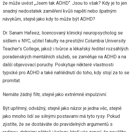
že může uvést „Jsem tak ADHD“. Jsou to však? Kdy je to jen
snadný nedostatek zaměření kvůli napětí nebo špatným
návykům, stejně jako kdy to může být ADHD?
Dr. Sanam Hafeez, licencovaný klinický neuropsycholog se
sídlem v NYC, učitel fakulty na prestižní Columbia University
Teacher’s College, jakož i tvůrce a lékařský ředitel rozsáhlých
poradenských mentálních služeb, se zaměřuje na ADHD a na
další objevovací poruchy. Poskytuje některé vlastnosti
typické pro ADHD a také nahlédnutí do toho, kdy stojí za to se
promítat.
Nemáte žádný filtr, stejně jako extrémně impulzivní.
Být upřímný, odvážný, stejně jako názor je jedna věc, stejně
jako mnoho lidí se silnými postavami má tyto rysy. Pokud
zjistíte, že se dostáváte do pravidelných argumentů s